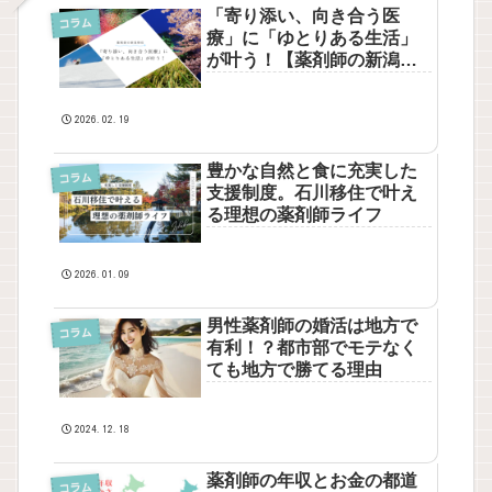
「寄り添い、向き合う医
コラム
療」に「ゆとりある生活」
が叶う！【薬剤師の新潟移
住】
2026.02.19
豊かな自然と食に充実した
コラム
支援制度。石川移住で叶え
る理想の薬剤師ライフ
2026.01.09
男性薬剤師の婚活は地方で
コラム
有利！？都市部でモテなく
ても地方で勝てる理由
2024.12.18
薬剤師の年収とお金の都道
コラム