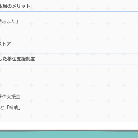
本当のメリット」
手あまた」
ストア
した移住支援制度
）
」
移住支援金
と「補助」