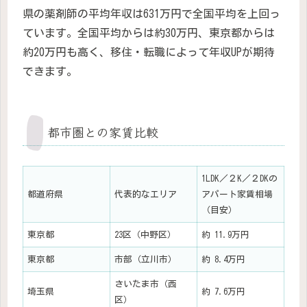
県の薬剤師の平均年収は631万円で全国平均を上回っ
ています。全国平均からは約30万円、東京都からは
約20万円も高く、移住・転職によって年収UPが期待
できます。
都市圏との家賃比較
1LDK／２K／２DKの
都道府県
代表的なエリア
アパート家賃相場
（目安）
東京都
23区（中野区）
約 11.9万円
東京都
市部（立川市）
約 8.4万円
さいたま市（西
埼玉県
約 7.6万円
区）