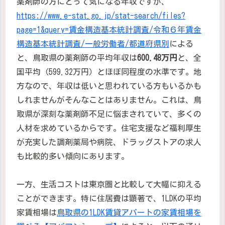
薬剤師の方にとって気になる年収ですが、
https://www.e-stat.go.jp/stat-search/files?
page=1&query=賃金構造基本統計調査/令和６年賃金
構造基本統計調査/一般労働者/都道府県別
による
と、鳥取県の薬剤師の平均年収は
600.48万円
と、全
国平均（599.32万円）とほぼ同程度の水準です。地
方なので、年収は低いと思われている方もいるかも
しれませんがそんなことはありません。これは、鳥
取県が深刻な薬剤師不足に悩まされていて、多くの
人材を求めているからです。住宅支援など福利厚生
が充実した調剤薬局や病院、ドラッグストアの求人
も比較的多い傾向にあります。
一方、生活コストは東京圏と比較して大幅に抑える
ことができます。特に住居費は顕著で、1LDKの平均
家賃相場は
鳥取県の1LDK賃貸アパートの家賃相場を