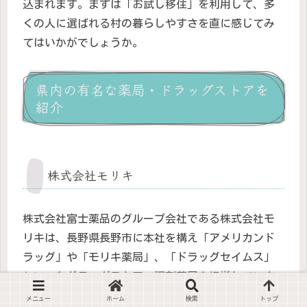
込まれます。まずは「お試し移住」を利用して、多
くの人に選ばれる村の暮らしやすさを直に感じてみ
てはいかがでしょうか。
県内の有名な薬局・ドラッグストアを
紹介
株式会社モリキ
株式会社富士薬品のグループ会社である株式会社モ
リキは、長野県長野市に本社を構え「アメリカンド
ラッグ」や「モリキ薬局」、「ドラッグセイムス」
といったドラッグストア、調剤薬局を経営していま
す。県内には60店舗以上、全国170店舗以上を展開し
メニュー
ホーム
検索
トップ