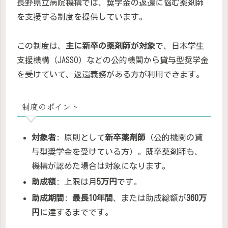
長野県立病院機構では、奨学金の返還に悩む薬剤師
を支援する制度を提供しています。
この制度は、
主に新卒の薬剤師が対象
で、日本学生
支援機構（JASSO）などの公的機関から貸与型奨学金
を受けていて、返還義務がある方が利用できます。
制度のポイント
対象者
: 原則として
新卒薬剤師
（公的機関の貸
与型奨学金を受けている方）。既卒薬剤師も、
機構が認めた場合は対象になります。
助成額
: 上限は月
5万円
です。
助成期間
:
最長10年間
、または助成総額が
360万
円
に達するまでです。